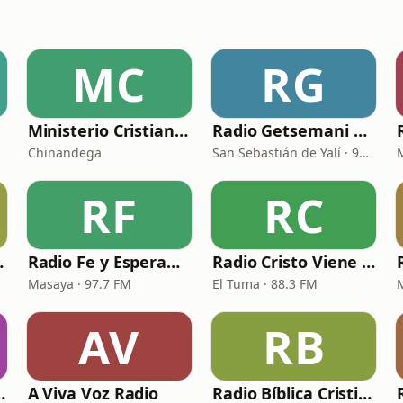
MC
RG
Ministerio Cristiano Palabra de Vida y Esperanza
Radio Getsemani 97.7
Chinandega
San Sebastián de Yalí · 97.7 FM
RF
RC
05.5 Fm
Radio Fe y Esperanza 97.7 FM
Radio Cristo Viene 88.3 Fm
Masaya · 97.7 FM
El Tuma · 88.3 FM
AV
RB
 NICARAGUA
A Viva Voz Radio
Radio Bíblica Cristiana