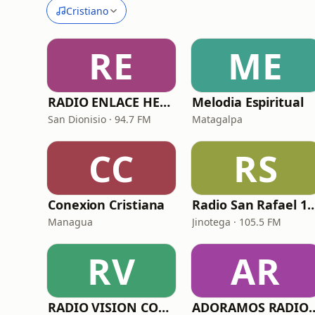
Cristiano
RE
ME
RADIO ENLACE HERMON
Melodia Espiritual
San Dionisio · 94.7 FM
Matagalpa
CC
RS
Conexion Cristiana
Radio San Rafael 1
Managua
Jinotega · 105.5 FM
RV
AR
RADIO VISION COSTEÑA
ADORAMOS RADIO