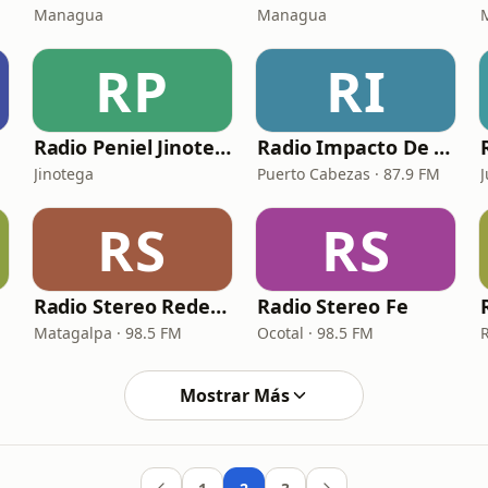
Managua
Managua
RP
RI
Radio Peniel Jinotega
Radio Impacto De Dios
Jinotega
Puerto Cabezas · 87.9 FM
J
RS
RS
Radio Stereo Redención
Radio Stereo Fe
Matagalpa · 98.5 FM
Ocotal · 98.5 FM
R
Mostrar Más