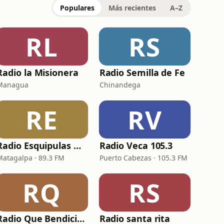
Populares
Más recientes
A–Z
RL
RS
Radio la Misionera
Radio Semilla de Fe
Managua
Chinandega
RE
RV
Radio Esquipulas Matagalpa
Radio Veca 105.3
Matagalpa · 89.3 FM
Puerto Cabezas · 105.3 FM
RQ
RS
Radio Que Bendicion
Radio santa rita