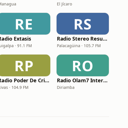
Managua
El Jícaro
RE
RS
Radio Extasis
Radio Stereo Resurrección
uigalpa · 91.1 FM
Palacagüina · 105.7 FM
RP
RO
Radio Poder De Cristo
Radio Olam7 Internacional
ivas · 104.9 FM
Diriamba