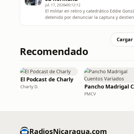
jul. 17, 2026
00:12:12
El militar en retiro y catedrático Eddie Gon
detenido por denunciar la captura y destier
Aunque la CIDH y la Corte IDH ordenaron med
Estado nicaragüense mantiene oculto su pa
Cargar
Recomendado
El Podcast de Charly
Pan
Charly D.
PMCV
RadiosNicaragua.com