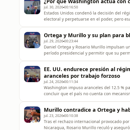
¿Por qué Washington actúa con c
jul. 30, 2026
00:16:50
Estados Unidos condenó la decisión del ré
electoral y perpetuarse en el poder, pero 
sanciones ni otras medidas de presión. ¿Cuá
la de Venezuela?. Más en #AHORA, el pódcas
Ortega y Murillo y su plan para b
jul. 29, 2026
00:23:44
Daniel Ortega y Rosario Murillo impulsan u
período presidencial y permitir que su perm
modelo sin alternancia democrática. Más en
EE. UU. endurece presión al rég
aranceles por trabajo forzoso
jul. 24, 2026
00:11:34
Washington impuso aranceles del 12.5 % pa
concluir que el país no cuenta con mecanis
comercialización de bienes vinculados al tr
los más perjudicados? Más en #AHORA, el p
Murillo contradice a Ortega y hab
jul. 23, 2026
00:10:38
Tras el rechazo internacional provocado por 
Nicaragua, Rosario Murillo reculó y aseguró