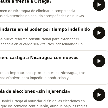
autela frente a Ortega?
gimen de Nicaragua de eliminar la competencia
esas advertencias no han ido acompañadas de nuevas
l es la razón para que no haya una escalada similar a
t de #Artículo66.
lindarse en el poder por tiempo indefinido
na nueva reforma constitucional para extender el
anencia en el cargo sea vitalicios, consolidando un
 #AHORA, el pódcast de #Artículo66.
imen: castiga a Nicaragua con nuevos
ra las importaciones procedentes de Nicaragua, tras
mos efectivos para impedir la producción y
abajo forzoso. ¿Cómo afecta al país? ¿Qué sectores serán
ódcast de #Artículo66.
la de elecciones «sin injerencia»
Daniel Ortega al anunciar el fin de las elecciones en
 que los comicios continuarán, aunque bajo las reglas