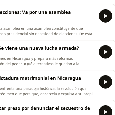
en a la Constitución? Más en #AHORA, el pódcast de
lecciones: Va por una asamblea
r la asamblea en una asamblea constituyente que
odo presidencial sin necesidad de elecciones. De esta
iliar. Más en #AHORA, el pódcast de #Artículo66.
¿Se viene una nueva lucha armada?
iones en Nicaragua y prepara más reformas
ón del poder. ¿Qué alternativas le quedan a la
tervención? Más en #AHORA, el pódcast de #Artículo66.
 dictadura matrimonial en Nicaragua
enfrenta una paradoja histórica: la revolución que
régimen que persigue, encarcela y expulsa a su propio
ueva dictadura y dinastía en el país? Más en #AHORA,
itar preso por denunciar el secuestro de