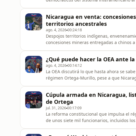
Amenazan con mayor presión diplomática. M
Nicaragua en venta: concesiones
territorios ancestrales
ago. 4, 2026
00:24:18
Despojos territorios indígenas, envenenamien
concesiones mineras entregadas a chinos a d
presentadas ante la CIDH para que dimensio
comunidades y áreas protegidas. Más en #A
¿Qué puede hacer la OEA ante la 
ago. 4, 2026
00:14:12
La OEA discutirá lo que hasta ahora se sabe
régimen Ortega-Murillo, pese a que Nicarag
las resoluciones de esa organización? ¿Fre
#Artículo66.
Cúpula armada en Nicaragua, lis
de Ortega
jul. 31, 2026
00:17:09
La reforma constitucional que impulsa el r
de unos siete mil funcionarios, incluidos los 
permanencia indefinida en esos cargos. Las
a la iniciativa. Más en #AHORA, el pódcast d