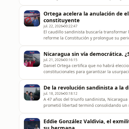
que imponga el régimen. ¿Qué cambios vien
#Artículo66.
Ortega acelera la anulación de e
constituyente
jul. 22, 2026
00:22:47
El caudillo sandinista buscaría transforma
reforme la Constitución y prolongue su peri
forma, también garantizaría la sucesión fam
Nicaragua sin vía democrática. 
jul. 21, 2026
00:16:15
Daniel Ortega certifica que no habrá elecc
constitucionales para garantizar la usurpaci
oposición? ¿Vía pacífica, lucha armada o in
De la revolución sandinista a la
jul. 18, 2026
00:18:12
A 47 años del triunfo sandinista, Nicaragua 
prometió libertad terminó consolidando un 
pueblo. ¿Cómo Daniel Ortega construyó la n
el pódcast de #Artículo66.
Eddie González Valdivia, el exmil
su hermana