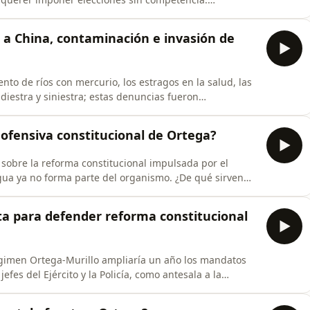
ás en #AHORA, el pódcast de #Artículo66.
 a China, contaminación e invasión de
to de ríos con mercurio, los estragos en la salud, las
iestra y siniestra; estas denuncias fueron
ne el impacto de este modelo extractivo en
HORA, el pódcast de #Artículo66.
ofensiva constitucional de Ortega?
 sobre la reforma constitucional impulsada por el
ua ya no forma parte del organismo. ¿De qué sirven
narán a la dictadura? Más en #AHORA, el pódcast de
ta para defender reforma constitucional
égimen Ortega-Murillo ampliaría un año los mandatos
jefes del Ejército y la Policía, como antesala a la
 instituciones armadas ya expresaron su respaldo total
e #Artículo66.