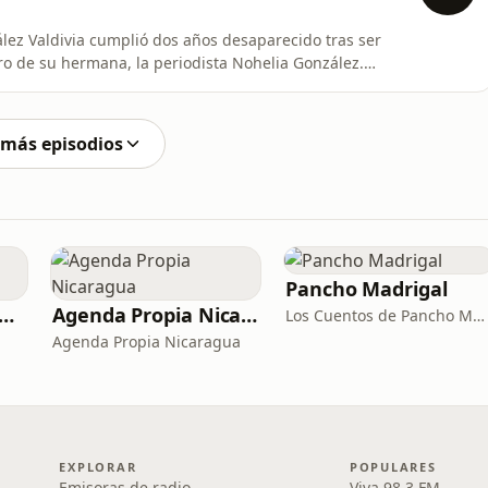
zález Valdivia cumplió dos años desaparecido tras ser
ro de su hermana, la periodista Nohelia González.
idas para protegerlo e incluso su liberación, el
radero. Más en #AHORA, el pódcast de #Artículo66.
 más episodios
Pancho Madrigal
cho Madrigal Cuentos Variados
Agenda Propia Nicaragua
Los Cuentos de Pancho Madrigal
Agenda Propia Nicaragua
EXPLORAR
POPULARES
Emisoras de radio
Viva 98.3 FM