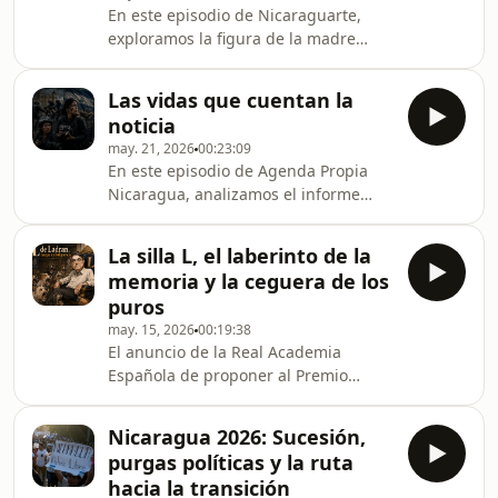
En este episodio de Nicaraguarte,
Coronel para el CETCAM, analizamos
exploramos la figura de la madre
cómo estas mujeres han
nicaragüense más allá del molde
transformado el dolor del destierro en
tradicional de sacrificio y abnegación.
una estrategia de lucha transn
Las vidas que cuentan la
A través de canciones, poemas,
noticia
novelas, memorias y artes visuales,
may. 21, 2026
00:23:09
recorremos las múltiples formas en
En este episodio de Agenda Propia
que la cultura ha representado a las
Nicaragua, analizamos el informe
madres: como cuidadoras,
presentado por el Colectivo Las
combatientes, mujeres que
Exiliadas en Madrid sobre las dos
cuestionan su rol, cuerpos políticos y
La silla L, el laberinto de la
décadas de represión contra la
voces de resistencia. Un viaje p
memoria y la ceguera de los
prensa independiente en Nicaragua.
puros
Desde el retorno de Daniel Ortega al
may. 15, 2026
00:19:38
poder en 2006, se identifican cuatro
El anuncio de la Real Academia
fases de desmantelamiento que han
Española de proponer al Premio
llevado al país al puesto 172 de 180
Cervantes nicaragüense, Sergio
en la clasificación mundial de libertad
Ramírez, como candidato único para
de prensa. Abord
Nicaragua 2026: Sucesión,
ocupar la silla L —vacante tras la
purgas políticas y la ruta
muerte de Mario Vargas Llosa— ha
hacia la transición
desatado una tormenta política en el