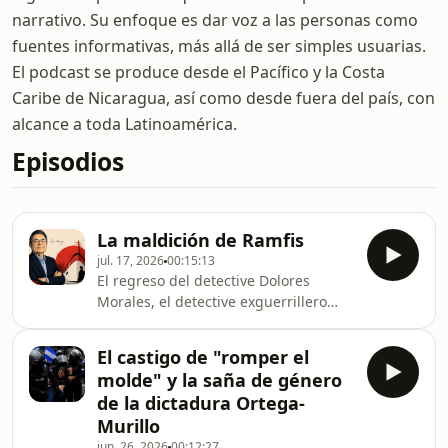
narrativo. Su enfoque es dar voz a las personas como
fuentes informativas, más allá de ser simples usuarias.
El podcast se produce desde el Pacífico y la Costa
Caribe de Nicaragua, así como desde fuera del país, con
alcance a toda Latinoamérica.
Episodios
La maldición de Ramfis
jul. 17, 2026
00:15:13
El regreso del detective Dolores
Morales, el detective exguerrillero
ahora exiliado en Costa Rica, devuelve
a la actualidad literaria al Premio
El castigo de "romper el
Cervantes nicaragüense Sergio
molde" y la saña de género
Ramírez. Su nueva novela, La
de la dictadura Ortega-
maldición de Ramfis, arranca con un
Murillo
asesinato en un yate que perteneció
jun. 26, 2026
00:12:27