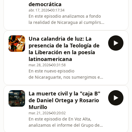
democrática
exilio. Una campaña impulsada por la
abr. 17, 2026
00:17:34
agrupación &quot;Iniciativa
En este episodio analizamos a fondo
Ciudadana Víctimas del
la realidad de Nicaragua al cumplirse
Sandinismo&quot; exige el veto del
ocho años de la rebelión cívica de
escritor, argumentando que su
abril de 2018, un evento que marcó
pasado como vi
Una calandria de luz: La
un antes y un después en su historia
presencia de la Teología de
reciente. Analizamos y exploramos
la Liberación en la poesía
cómo el régimen ha pasado de
latinoamericana
desmantelar la institucionalidad a
mar. 28, 2026
00:31:58
intentar consolidar una dictadura
En este nuevo episodio
dinástica totalitaria a través de una
de Nicaraguarte, nos sumergimos en
sucesión de poder de Daniel Ortega
una de las etapas más convulsas y
hacia Rosario
fascinantes de nuestra historia
La muerte civil y la "caja B"
literaria y espiritual. Conversamos
de Daniel Ortega y Rosario
con Ángel Esteban, profesor de
Murillo
literatura hispanoamericana de la
mar. 21, 2026
00:20:02
Universidad de Granada, para
En este episodio de En Voz Alta,
desentrañar los secretos de su más
analizamos el informe del Grupo de
reciente libro: Una calandria de luz.
Expertos en Derechos Humanos sobre