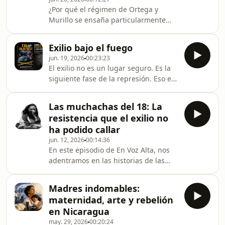
al dictador dominicano Rafael
¿Por qué el régimen de Ortega y
Leónidas Trujillo. Te contamos en este
Murillo se ensaña particularmente
nuevo episodio de Nicaraguarte como
con las mujeres? En esta episodio de
el exilio se convier
En Voz Alta, analizamos cómo la
Exilio bajo el fuego
represión en Nicaragua además de
jun. 19, 2026
00:23:23
que es política, tiene una dimensión
El exilio no es un lugar seguro. Es la
de género sistemática diseñada para
siguiente fase de la represión. Eso es
&quot;disciplinar&quot; a quienes
lo que demuestra Exilio bajo fuego,
desafían el rol de la mujer sumisa y
crímenes trasnacionales de la
obediente.Escuchamos a expertas del
Las muchachas del 18: La
dictadura de Nicaragua, el libro de
GHREN y la CIDH, junto a voces del
resistencia que el exilio no
investigación publicado por el escritor
feminismo nicarag
ha podido callar
y periodista Arquímedes González. Un
jun. 12, 2026
00:14:36
trabajo riguroso y perturbador que
En este episodio de En Voz Alta, nos
documenta cómo la dictadura de
adentramos en las historias de las
Daniel Ortega y Rosario Murillo
“Hijas del quiebre”, una generación
extendió su maquinaria de terror más
de mujeres jóvenes nicaragüenses
allá de
Madres indomables:
cuya vida y activismo fueron
maternidad, arte y rebelión
catapultados por la insurrección
en Nicaragua
cívica de abril de 2018. Basado en la
may. 29, 2026
00:20:24
investigación de Elisa Maturana