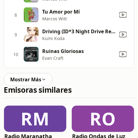
Tu Amor por Mí
8
Marcos Witt
Driving (ID*3 Night Drive Remix)
9
Kumi Koda
Ruinas Gloriosas
10
Evan Craft
Mostrar Más
Emisoras similares
RM
RO
Radio Maranatha
Radio Ondas de Luz