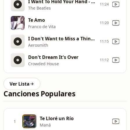
I Want To Hold Your Hand - Live / Bonus Track
11:24
The Beatles
Te Amo
11:20
Franco de Vita
I Don't Want to Miss a Thing - From "Armageddon" Soundtrack
11:15
Aerosmith
Don't Dream It's Over
11:12
Crowded House
Ver Lista
Canciones Populares
Te Lloré un Río
1
Maná