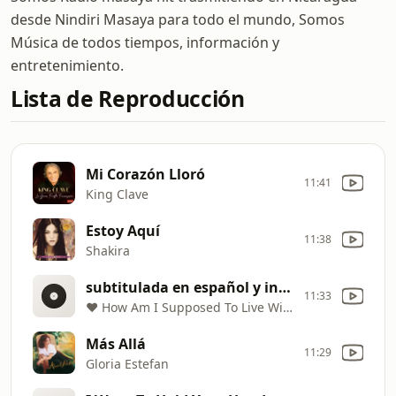
desde Nindiri Masaya para todo el mundo, Somos
Música de todos tiempos, información y
entretenimiento.
Lista de Reproducción
Mi Corazón Lloró
11:41
King Clave
Estoy Aquí
11:38
Shakira
subtitulada en español y inglés - ♥ How Am I Supposed To Live Without You? ♥ ~ Michael Bolton - subtitulada en español y inglés
11:33
♥ How Am I Supposed To Live Without You? ♥ ~ Michael Bolton
Más Allá
11:29
Gloria Estefan