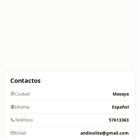
Contactos
Ciudad
Masaya
Idioma
Español
Teléfono
57613363
Email
andinolite@gmail.com