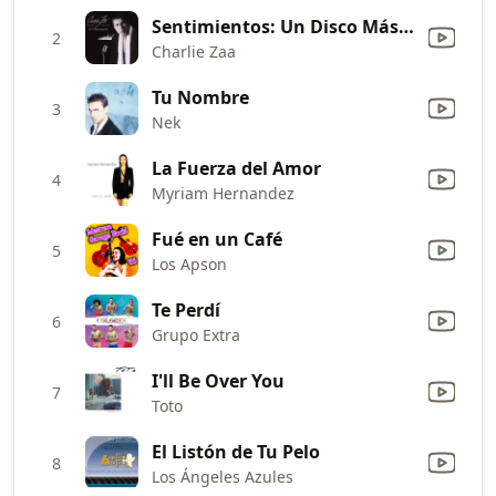
Sentimientos: Un Disco Más / Niégalo Todo
2
Charlie Zaa
Tu Nombre
3
Nek
La Fuerza del Amor
4
Myriam Hernandez
Fué en un Café
5
Los Apson
Te Perdí
6
Grupo Extra
I'll Be Over You
7
Toto
El Listón de Tu Pelo
8
Los Ángeles Azules