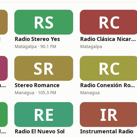
RS
RC
M
Radio Stereo Yes
Radio Clásica Nicaragua
Matagalpa · 90.1 FM
Matagalpa
SR
RC
Radio Feeling Matagalpa Nicaragua
Stereo Romance
Radio Conexión Romántica
Managua · 105.3 FM
Managua
RE
IR
Stereo Digital 100.1 FM
Radio El Nuevo Sol
Instrumental Radio