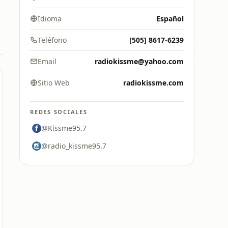
Idioma
Español
Teléfono
[505] 8617-6239
Email
radiokissme@yahoo.com
Sitio Web
radiokissme.com
REDES SOCIALES
@Kissme95.7
@radio_kissme95.7