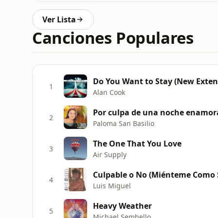
Ver Lista
Canciones Populares
Do You Want to Stay (New Exten
1
Alan Cook
Por culpa de una noche enamo
2
Paloma San Basilio
The One That You Love
3
Air Supply
Culpable o No (Miénteme Como 
4
Luis Miguel
Heavy Weather
5
Michael Sembello