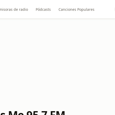
misoras de radio
Pódcasts
Canciones Populares
ss Me 95.7 FM