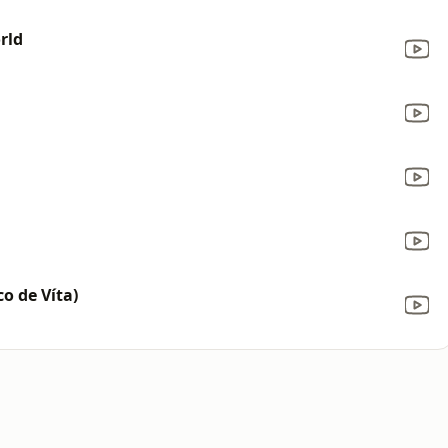
rld
o de Víta)