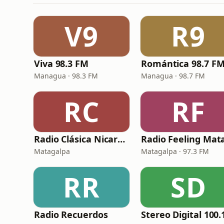
V9
R9
Viva 98.3 FM
Romántica 98.7 F
Managua · 98.3 FM
Managua · 98.7 FM
RC
RF
Radio Clásica Nicaragua
Matagalpa
Matagalpa · 97.3 FM
RR
SD
Radio Recuerdos