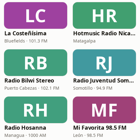
LC
HR
La Costeñísima
Hotmusic Radio Nicaragua
Bluefields · 101.3 FM
Matagalpa
RB
RJ
Radio Bilwi Stereo
Radio Juventud Somotillo
Puerto Cabezas · 102.1 FM
Somotillo · 94.9 FM
RH
MF
Radio Hosanna
Mi Favorita 98.5 FM
Managua · 1000 AM
León · 98.5 FM