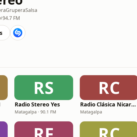
era
Grupera
Salsa
94.7 FM
s
RS
RC
M
Radio Stereo Yes
Radio Clásica Nicaragua
Matagalpa · 90.1 FM
Matagalpa
RF
RC