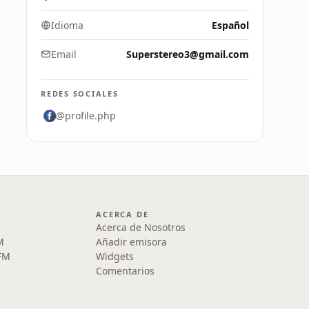
Idioma
Español
Email
Superstereo3@gmail.com
REDES SOCIALES
@profile.php
ACERCA DE
Acerca de Nosotros
M
Añadir emisora
 FM
Widgets
Comentarios