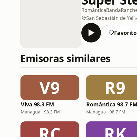
Romántica
Banda
Ranch
San Sebastián de Yalí
Favorito
Emisoras similares
V9
R9
Viva 98.3 FM
Romántica 98.7 F
Managua · 98.3 FM
Managua · 98.7 FM
RC
RK