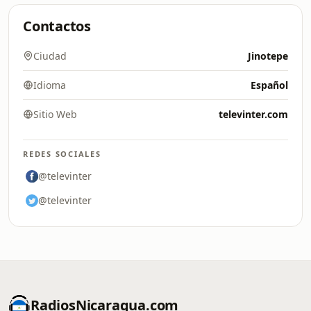
Contactos
Ciudad
Jinotepe
Idioma
Español
Sitio Web
televinter.com
REDES SOCIALES
@televinter
@televinter
RadiosNicaragua.com