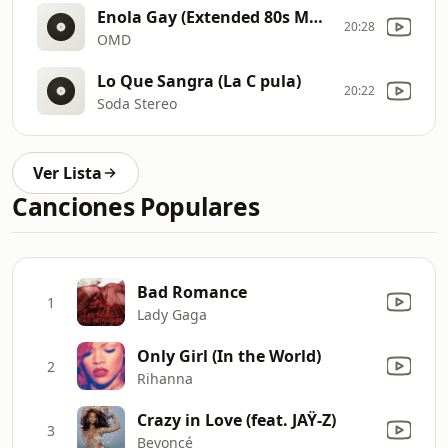
Enola Gay (Extended 80s Multitrack Version) (BodyAlive Remix)
20:28
OMD
Lo Que Sangra (La C pula)
20:22
Soda Stereo
Ver Lista
Canciones Populares
Bad Romance
1
Lady Gaga
Only Girl (In the World)
2
Rihanna
Crazy in Love (feat. JAŸ-Z)
3
Beyoncé