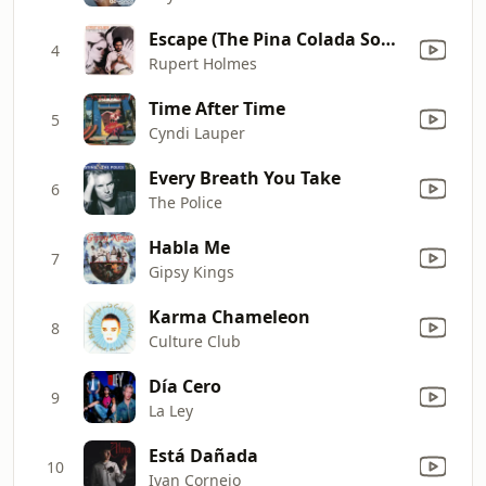
Escape (The Pina Colada Song)
4
Rupert Holmes
Time After Time
5
Cyndi Lauper
Every Breath You Take
6
The Police
Habla Me
7
Gipsy Kings
Karma Chameleon
8
Culture Club
Día Cero
9
La Ley
Está Dañada
10
Ivan Cornejo