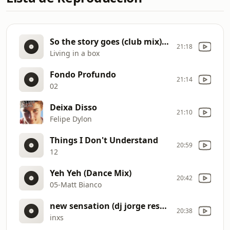
So the story goes (club mix) (Dj Jorge Resendiz video edit)
21:18
Living in a box
Fondo Profundo
21:14
02
Deixa Disso
21:10
Felipe Dylon
Things I Don't Understand
20:59
12
Yeh Yeh (Dance Mix)
20:42
05-Matt Bianco
new sensation (dj jorge resendiz video edit)
20:38
inxs