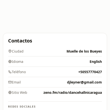
Contactos
Ciudad
Muelle de los Bueyes
Idioma
English
Teléfono
+50557770427
Email
djleyner@gmail.com
Sitio Web
zeno.fm/radio/dancehallnicaragua
REDES SOCIALES