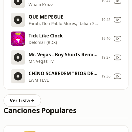
19:47
Whalo Krozz
QUE ME PEGUE
19:45
Farah, Don Pablo Mures, Italian Somali
Tick Like Clock
19:40
Delomar (RDX)
Mr. Vegas - Boy Shorts Remix ft. Teairra Mari
19:37
Mr. Vegas TV
CHINO SCAREDEM "RIOS DE BABILONIA" (Hill and Gully Riddim) Audio
19:36
LWM TEVE
Ver Lista
Canciones Populares