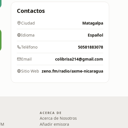
Contactos
Ciudad
Matagalpa
Idioma
Español
Teléfono
50581883078
Email
colibrisa214@gmail.com
Sitio Web
zeno.fm/radio/axme-nicaragua
ACERCA DE
Acerca de Nosotros
 FM
Añadir emisora