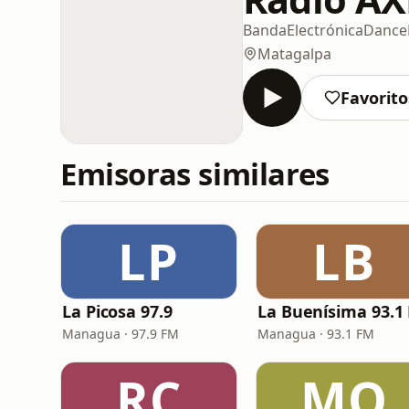
Banda
Electrónica
Dance
Matagalpa
Favorito
Emisoras similares
LP
LB
La Picosa 97.9
Managua · 97.9 FM
Managua · 93.1 FM
RC
MQ