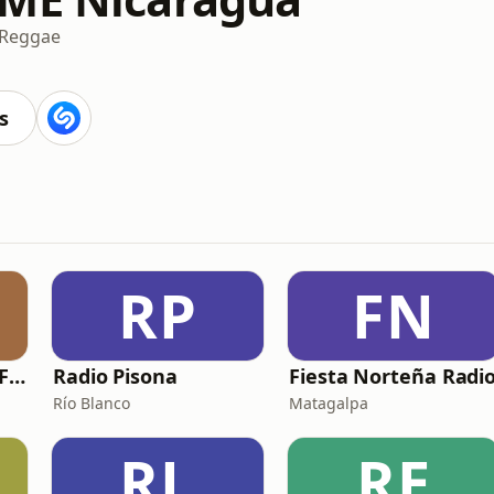
Reggae
s
RP
FN
La Buenísima 93.1 FM
Radio Pisona
Fiesta Norteña Radi
Río Blanco
Matagalpa
RL
RE